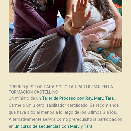
PRERREQUISITOS PARA SOLICITAR PARTICIPAR EN LA
FORMACION CASTELLINO
Un mínimo de un
Taller de Proceso con Ray, Mary, Tara
,
Carme o Lin u otro facilitador certificado. Se recomienda
que haya sido al menos a lo largo de los últimos 3 años.
Alternativamente servirá como prerequisito la participación
en
un curso de secuencias con Mary y Tara
.